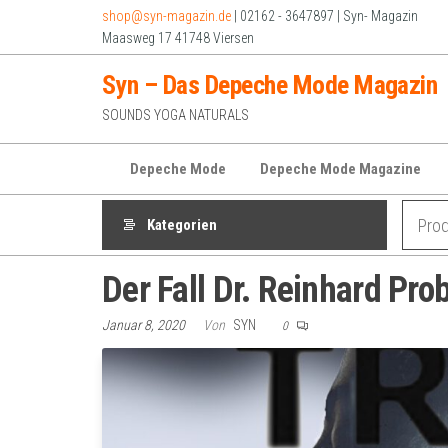
Zum
shop@syn-magazin.de
| 02162 - 3647897 | Syn- Magazin
Inhalt
Maasweg 17 41748 Viersen
springen
Syn – Das Depeche Mode Magazin
SOUNDS YOGA NATURALS
Depeche Mode
Depeche Mode Magazine
Kategorien
Der Fall Dr. Reinhard Pro
Januar 8, 2020
Von
SYN
0