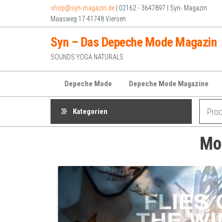
Zum
shop@syn-magazin.de
| 02162 - 3647897 | Syn- Magazin
Inhalt
Maasweg 17 41748 Viersen
springen
Syn – Das Depeche Mode Magazin
SOUNDS YOGA NATURALS
Depeche Mode
Depeche Mode Magazine
Kategorien
Mo