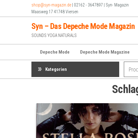
Zum
shop@syn-magazin.de
| 02162 - 3647897 | Syn- Magazin
Inhalt
Maasweg 17 41748 Viersen
springen
Syn – Das Depeche Mode Magazin
SOUNDS YOGA NATURALS
Depeche Mode
Depeche Mode Magazine
Kategorien
Schla