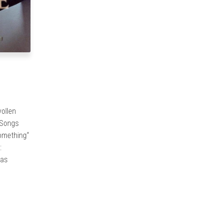
ollen
 Songs
something“
:
das