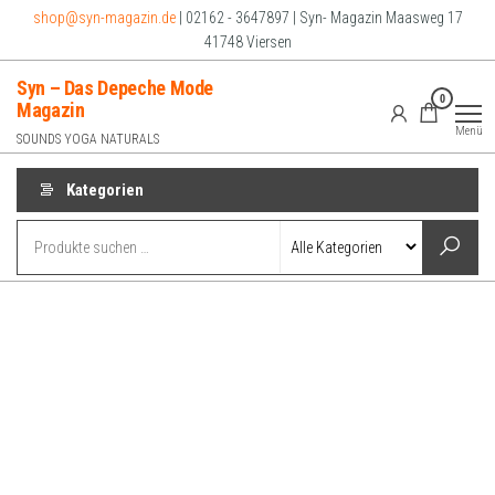
Zum
shop@syn-magazin.de
| 02162 - 3647897 | Syn- Magazin Maasweg 17
Inhalt
41748 Viersen
springen
Syn – Das Depeche Mode
0
Magazin
Menü
SOUNDS YOGA NATURALS
Kategorien