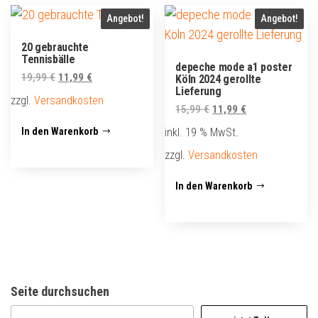
Angebot!
Angebot!
20 gebrauchte
Tennisbälle
depeche mode a1 poster
Ursprünglicher
Aktueller
19,99
€
11,99
€
Köln 2024 gerollte
Lieferung
Preis
Preis
zzgl.
Versandkosten
Ursprünglicher
Aktueller
15,99
€
11,99
€
war:
ist:
Preis
Preis
19,99 €
11,99 €.
In den Warenkorb
inkl. 19 % MwSt.
war:
ist:
zzgl.
Versandkosten
15,99 €
11,99 €.
In den Warenkorb
Seite durchsuchen