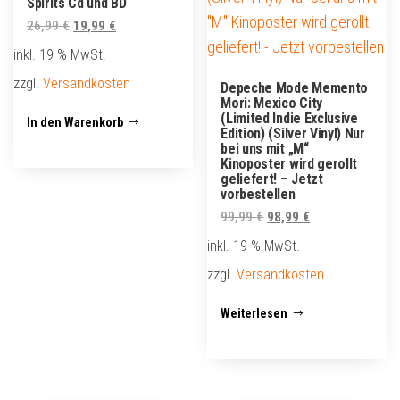
Spirits Cd und BD
Ursprünglicher
Aktueller
26,99
€
19,99
€
Preis
Preis
inkl. 19 % MwSt.
war:
ist:
zzgl.
Versandkosten
Depeche Mode Memento
26,99 €
19,99 €.
Mori: Mexico City
(Limited Indie Exclusive
In den Warenkorb
Edition) (Silver Vinyl) Nur
bei uns mit „M“
Kinoposter wird gerollt
geliefert! – Jetzt
vorbestellen
Ursprünglicher
Aktueller
99,99
€
98,99
€
Preis
Preis
inkl. 19 % MwSt.
war:
ist:
zzgl.
Versandkosten
99,99 €
98,99 €.
Weiterlesen