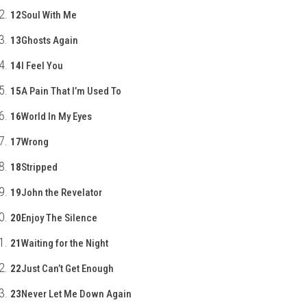
12
Soul With Me
13
Ghosts Again
14
I Feel You
15
A Pain That I’m Used To
16
World In My Eyes
17
Wrong
18
Stripped
19
John the Revelator
20
Enjoy The Silence
21
Waiting for the Night
22
Just Can’t Get Enough
23
Never Let Me Down Again