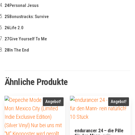
24
Personal Jesus
25
Bonustracks: Survive
26
Life 2.0
27
Give Yourself To Me
28
In The End
Ähnliche Produkte
Angebot!
Angebot!
endurancer 24 – die Pille