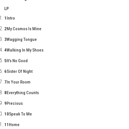
LP
1
Intro
2
My Cosmos Is Mine
3
Wagging Tongue
4
Walking In My Shoes
5
It’s No Good
6
Sister Of Night
7
In Your Room
8
Everything Counts
9
Precious
10
Speak To Me
11
Home