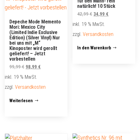
für den Mann- rein
natürlich! 10 Stück
Ursprünglicher
Aktueller
42,99
€
34,99
€
Preis
Preis
Depeche Mode Memento
inkl. 19 % MwSt.
Mori: Mexico City
war:
ist:
(Limited Indie Exclusive
zzgl.
Versandkosten
42,99 €
34,99 €.
Edition) (Silver Vinyl) Nur
bei uns mit „M“
In den Warenkorb
Kinoposter wird gerollt
geliefert! – Jetzt
vorbestellen
Ursprünglicher
Aktueller
99,99
€
98,99
€
Preis
Preis
inkl. 19 % MwSt.
war:
ist:
zzgl.
Versandkosten
99,99 €
98,99 €.
Weiterlesen