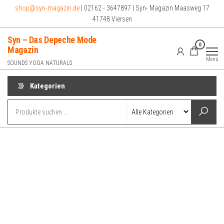
Zum
shop@syn-magazin.de
| 02162 - 3647897 | Syn- Magazin Maasweg 17
Inhalt
41748 Viersen
springen
Syn – Das Depeche Mode
0
Magazin
Menü
SOUNDS YOGA NATURALS
Kategorien