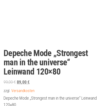
Depeche Mode „Strongest
man in the universe“
Leinwand 120×80
Ursprünglicher
Aktueller
99,00
€
89,00
€
Preis
Preis
zzgl.
Versandkosten
war:
ist:
Depeche Mode „Strongest man in the universe“ Leinwand
99,00 €
89,00 €.
120×80