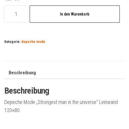
Depeche
In den Warenkorb
Mode
"Strongest
man
in
Kategorie:
depeche mode
the
universe"
Leinwand
Beschreibung
120x80
Menge
Beschreibung
Depeche Mode „Strongest man in the universe“ Leinwand
120×80