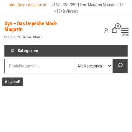
Zum
shop@syn-magazin.de
| 02162 - 3647897 | Syn- Magazin Maasweg 17
Inhalt
41748 Viersen
springen
Syn – Das Depeche Mode
0
Magazin
Menü
SOUNDS YOGA NATURALS
Kategorien
Angebot!