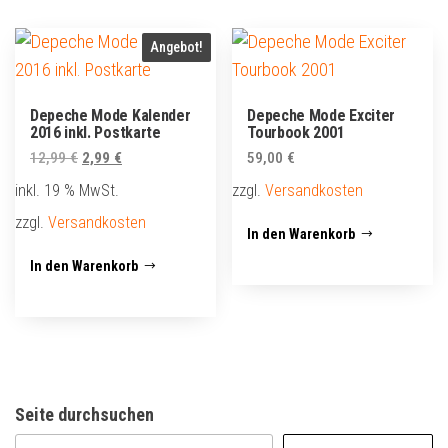
Angebot!
Depeche Mode Kalender
Depeche Mode Exciter
2016 inkl. Postkarte
Tourbook 2001
Ursprünglicher
Aktueller
12,99
€
2,99
€
59,00
€
Preis
Preis
inkl. 19 % MwSt.
zzgl.
Versandkosten
war:
ist:
zzgl.
Versandkosten
12,99 €
2,99 €.
In den Warenkorb
In den Warenkorb
Seite durchsuchen