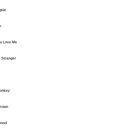
gue
n
ou Love Me
 Stranger
Monkey
Drown
Good