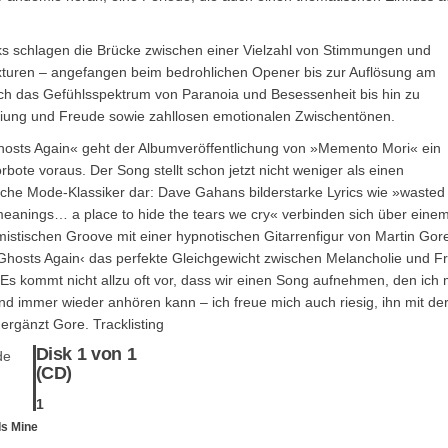
ks schlagen die Brücke zwischen einer Vielzahl von Stimmungen und
xturen – angefangen beim bedrohlichen Opener bis zur Auflösung am
ich das Gefühlsspektrum von Paranoia und Besessenheit bis hin zu
eiung und Freude sowie zahllosen emotionalen Zwischentönen.
Ghosts Again« geht der Albumveröffentlichung von »Memento Mori« ein
rbote voraus. Der Song stellt schon jetzt nicht weniger als einen
che Mode-Klassiker dar: Dave Gahans bilderstarke Lyrics wie »wasted
meanings… a place to hide the tears we cry« verbinden sich über eine
istischen Groove mit einer hypnotischen Gitarrenfigur von Martin Gor
›Ghosts Again‹ das perfekte Gleichgewicht zwischen Melancholie und F
Es kommt nicht allzu oft vor, dass wir einen Song aufnehmen, den ich 
nd immer wieder anhören kann – ich freue mich auch riesig, ihn mit de
, ergänzt Gore.
Tracklisting
Disk 1 von 1
de
(CD)
1
s Mine