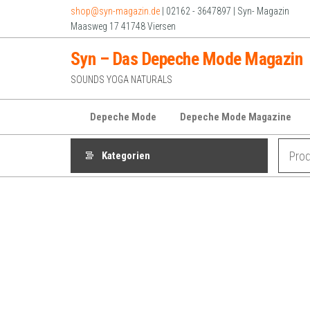
Zum
shop@syn-magazin.de
| 02162 - 3647897 | Syn- Magazin
Inhalt
Maasweg 17 41748 Viersen
springen
Syn – Das Depeche Mode Magazin
SOUNDS YOGA NATURALS
Depeche Mode
Depeche Mode Magazine
Kategorien