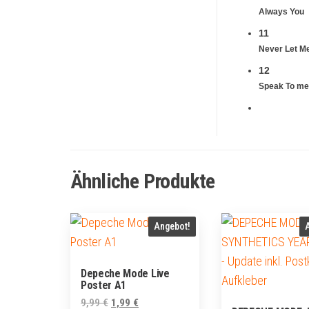
Always You
11
Never Let M
12
Speak To me
Ähnliche Produkte
Angebot!
Depeche Mode Live
Poster A1
Ursprünglicher
Aktueller
9,99
€
1,99
€