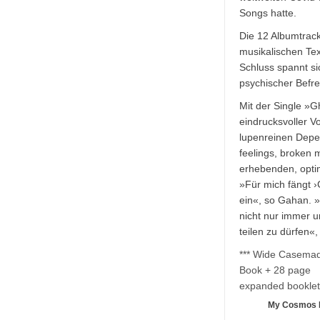
Songs hatte.
Die 12 Albumtrac
musikalischen Te
Schluss spannt s
psychischer Befr
Mit der Single »
eindrucksvoller Vo
lupenreinen Depe
feelings, broken 
erhebenden, optim
»Für mich fängt 
ein«, so Gahan. »
nicht nur immer u
teilen zu dürfen«
*** Wide Casema
Book + 28 page
expanded booklet
My Cosmos I