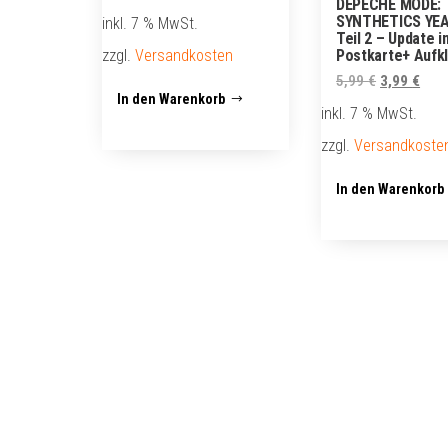
DEPECHE MODE: 
Preis
Preis
SYNTHETICS YE
inkl. 7 % MwSt.
war:
ist:
Teil 2 – Update in
zzgl.
Versandkosten
Postkarte+ Aufk
9,99 €
1,99 €.
Ursprüngli
Aktu
5,99
€
3,99
€
In den Warenkorb
Preis
Prei
inkl. 7 % MwSt.
war:
ist:
zzgl.
Versandkoste
5,99 €
3,99
In den Warenkorb