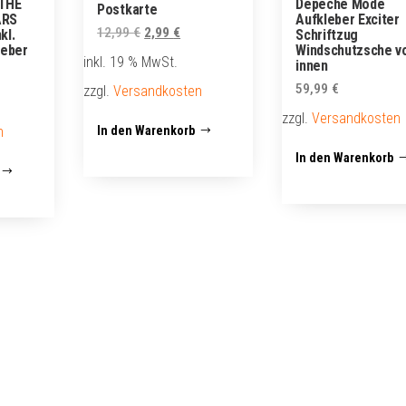
THE
Depeche Mode
Postkarte
ARS
Aufkleber Exciter
Ursprünglicher
Aktueller
12,99
€
2,99
€
kl.
Schriftzug
leber
Windschutzsche v
Preis
Preis
inkl. 19 % MwSt.
innen
cher
eller
war:
ist:
59,99
€
zzgl.
Versandkosten
s
12,99 €
2,99 €.
zzgl.
Versandkosten
n
In den Warenkorb
 €.
In den Warenkorb