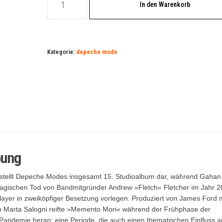
In den Warenkorb
Mode
Memento
Mori
Deluxe
Kategorie:
depeche mode
CD
Menge
bung
tellt Depeche Modes insgesamt 15. Studioalbum dar, während Gahan
agischen Tod von Bandmitgründer Andrew »Fletch« Fletcher im Jahr 
ayer in zweiköpfiger Besetzung vorlegen. Produziert von James Ford m
n Marta Salogni reifte »Memento Mori« während der Frühphase der
Pandemie heran; eine Periode, die auch einen thematischen Einfluss a