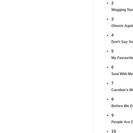
2
Wagging Ton
3
Ghosts Agai
4
Don’t Say Y
5
My Favourite
6
Soul With Me
7
Caroline’s 
8
Before We 
9
People Are 
10