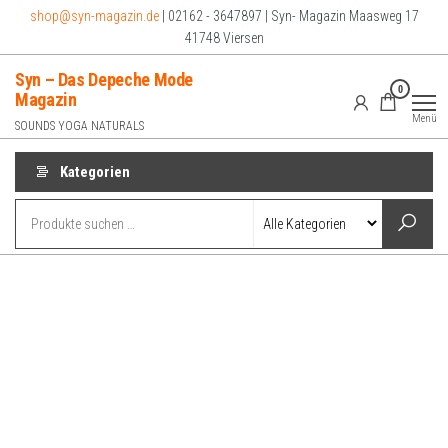
Zum
shop@syn-magazin.de
| 02162 - 3647897 | Syn- Magazin Maasweg 17
Inhalt
41748 Viersen
springen
Syn – Das Depeche Mode
0
Magazin
Menü
SOUNDS YOGA NATURALS
Kategorien