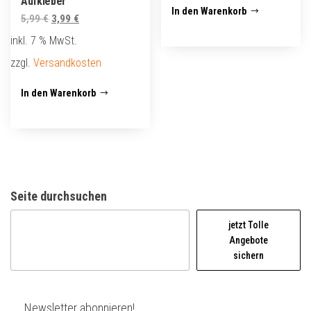
Aufkleber
In den Warenkorb
Ursprünglicher
Aktueller
5,99
€
3,99
€
Preis
Preis
inkl. 7 % MwSt.
war:
ist:
zzgl.
Versandkosten
5,99 €
3,99 €.
In den Warenkorb
Seite durchsuchen
jetzt Tolle
Angebote
sichern
Newsletter abonnieren!