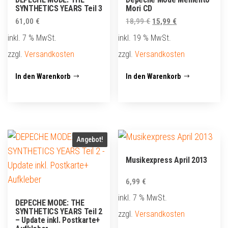
SYNTHETICS YEARS Teil 3
Mori CD
Ursprünglicher
Aktueller
61,00
€
18,99
€
15,99
€
Preis
Preis
inkl. 7 % MwSt.
inkl. 19 % MwSt.
war:
ist:
zzgl.
Versandkosten
zzgl.
Versandkosten
18,99 €
15,99 €.
In den Warenkorb
In den Warenkorb
Angebot!
Musikexpress April 2013
6,99
€
inkl. 7 % MwSt.
DEPECHE MODE: THE
SYNTHETICS YEARS Teil 2
zzgl.
Versandkosten
– Update inkl. Postkarte+