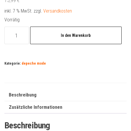
15,99
€
inkl. 7 % MwSt.
zzgl.
Versandkosten
Vorrätig
Depeche
In den Warenkorb
Mode
Fan
Magazin
mit
Kategorie:
depeche mode
Spirit
Taschenspiegel
Menge
Beschreibung
Zusätzliche Informationen
Beschreibung