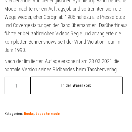
Nierderländer von der englischen Synthiepop Band Depeche
Mode machte nur ein Auftragsjob und so trennten sich die
Wege wieder, eher Corbijn ab 1986 nahezu alle Pressefotos
und Covergestaltungen der Band übernahmen. Darüberhinaus
führte er bei zahlreichen Videos Regie und arrangierte die
kompletten Bühnenshows seit der World Violation Tour im
Jahr 1990.
Nach der limitierten Auflage erscheint am 28.03.2021 die
normale Version seines Bildbandes beim Taschenverlag.
Depeche
In den Warenkorb
Mode
by
AC
Bildband
Kategorien:
Books
,
depeche mode
+
Violator