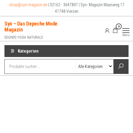
Zum
shop@syn-magazin.de
| 02162 - 3647897 | Syn- Magazin Maasweg 17
Inhalt
41748 Viersen
springen
Syn – Das Depeche Mode
0
Magazin
Menü
SOUNDS YOGA NATURALS
Kategorien