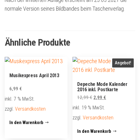
normale Version seines Bildbandes beim Taschenverlag.
Ähnliche Produkte
Angebot!
Musikexpress April 2013
Depeche Mode Kalender
6,99
€
2016 inkl. Postkarte
Ursprünglicher
Aktueller
12,99
€
2,99
€
inkl. 7 % MwSt.
Preis
Preis
inkl. 19 % MwSt.
zzgl.
Versandkosten
war:
ist:
zzgl.
Versandkosten
12,99 €
2,99 €.
In den Warenkorb
In den Warenkorb