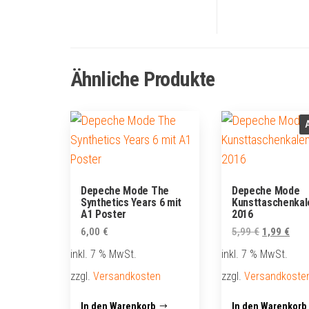
Ähnliche Produkte
Depeche Mode The
Depeche Mode
Synthetics Years 6 mit
Kunsttaschenkal
A1 Poster
2016
Ursprüngli
Aktu
6,00
€
5,99
€
1,99
€
Preis
Prei
inkl. 7 % MwSt.
inkl. 7 % MwSt.
war:
ist:
zzgl.
Versandkosten
zzgl.
Versandkoste
5,99 €
1,99
In den Warenkorb
In den Warenkorb