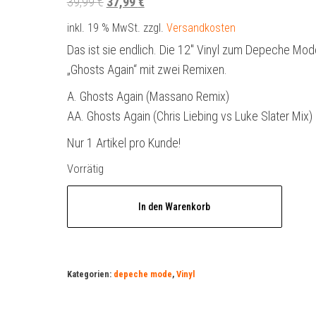
Ursprünglicher
Aktueller
39,99
€
37,99
€
Preis
Preis
inkl. 19 % MwSt.
zzgl.
Versandkosten
war:
ist:
Das ist sie endlich. Die 12″ Vinyl zum Depeche Mod
39,99 €
37,99 €.
„Ghosts Again“ mit zwei Remixen.
A. Ghosts Again (Massano Remix)
AA. Ghosts Again (Chris Liebing vs Luke Slater Mix)
Nur 1 Artikel pro Kunde!
Vorrätig
Depeche
In den Warenkorb
Mode
12"
Ghosts
Again
Kategorien:
depeche mode
,
Vinyl
#1
(White