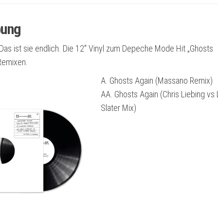
Label)
+Memento
bung
Mori
as ist sie endlich. Die 12″ Vinyl zum Depeche Mode Hit „Ghosts
A1
 Remixen.
Poster
gerollt
A. Gho
sts Again (Massano Remix)
Menge
AA. Ghosts Again (Chris Liebing vs
Slater Mix)