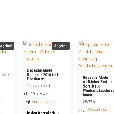
Angebot!
Angebot!
Depeche Mode
ender
Kalender 2016 inkl.
Depeche Mode
Postkarte
Aufkleber Exciter
cher
eller
Ursprünglicher
Aktueller
12,99
€
2,99
€
Schriftzug
Windschutzsche v
s
Preis
Preis
inkl. 19 % MwSt.
innen
war:
ist:
59,99
€
n
zzgl.
Versandkosten
 €.
12,99 €
2,99 €.
zzgl.
Versandkosten
In den Warenkorb