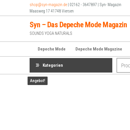
Zum
shop@syn-magazin.de
| 02162 - 3647897 | Syn- Magazin
Inhalt
Maasweg 17 41748 Viersen
springen
Syn – Das Depeche Mode Magazin
SOUNDS YOGA NATURALS
Depeche Mode
Depeche Mode Magazine
Kategorien
Angebot!