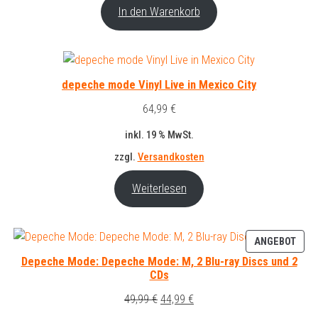
In den Warenkorb
depeche mode Vinyl Live in Mexico City
64,99
€
inkl. 19 % MwSt.
zzgl.
Versandkosten
Weiterlesen
PRO
ANGEBOT
IM
Depeche Mode: Depeche Mode: M, 2 Blu-ray Discs und 2
ANG
CDs
Ursprünglicher
Aktueller
49,99
€
44,99
€
Preis
Preis