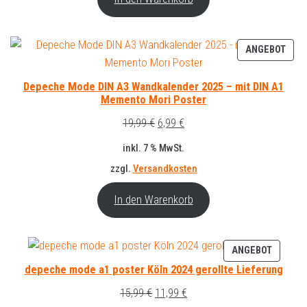
PRO
ANGEBOT
IM
ANG
Depeche Mode DIN A3 Wandkalender 2025 – mit DIN A1
Memento Mori Poster
Ursprünglicher
Aktueller
19,99
€
6,99
€
Preis
Preis
inkl. 7 % MwSt.
war:
ist:
zzgl.
Versandkosten
19,99 €
6,99 €.
In den Warenkorb
PRODUK
ANGEBOT
IM
depeche mode a1 poster Köln 2024 gerollte Lieferung
ANGEBO
Ursprünglicher
Aktueller
15,99
€
11,99
€