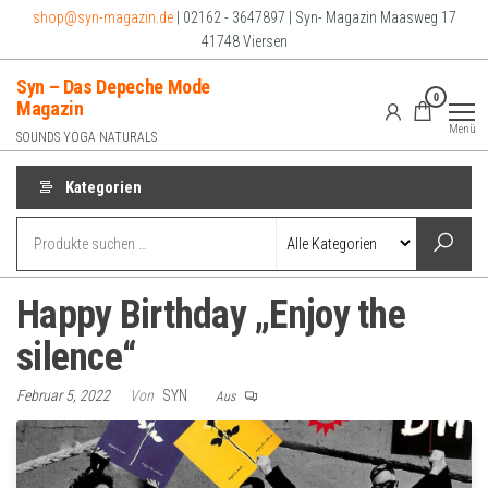
Zum
shop@syn-magazin.de
| 02162 - 3647897 | Syn- Magazin Maasweg 17
Inhalt
41748 Viersen
springen
Syn – Das Depeche Mode
0
Magazin
Menü
SOUNDS YOGA NATURALS
Kategorien
Happy Birthday „Enjoy the
silence“
Februar 5, 2022
Von
SYN
Aus