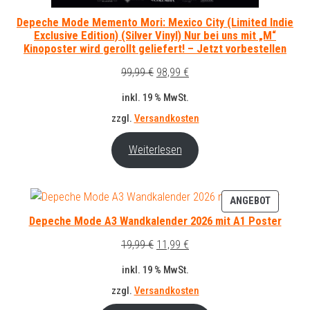
Depeche Mode Memento Mori: Mexico City (Limited Indie
Exclusive Edition) (Silver Vinyl) Nur bei uns mit „M“
Kinoposter wird gerollt geliefert! – Jetzt vorbestellen
Ursprünglicher
Aktueller
99,99
€
98,99
€
Preis
Preis
inkl. 19 % MwSt.
war:
ist:
zzgl.
Versandkosten
99,99 €
98,99 €.
Weiterlesen
PRODUK
ANGEBOT
IM
Depeche Mode A3 Wandkalender 2026 mit A1 Poster
ANGEBO
Ursprünglicher
Aktueller
19,99
€
11,99
€
Preis
Preis
inkl. 19 % MwSt.
war:
ist:
zzgl.
Versandkosten
19,99 €
11,99 €.