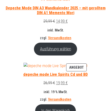
IM
ANG
Depeche Mode DIN A3 Wandkalender 2025 – mit gerolltem
DIN A1 Memento Mori
Ursprünglicher
Aktueller
29,99
€
14,99
€
Preis
Preis
inkl. MwSt.
war:
ist:
zzgl.
Versandkosten
29,99 €
14,99 €.
Ausführung wählen
PRODUKT
ANGEBOT
IM
depeche mode Live Spirits Cd und BD
ANGEBOT
Ursprünglicher
Aktueller
26,99
€
19,99
€
Preis
Preis
inkl. 19 % MwSt.
war:
ist:
zzgl.
Versandkosten
26,99 €
19,99 €.
In den Warenkorb