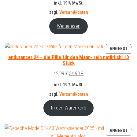
inkl. 19 % MwSt.
war:
ist:
zzgl.
Versandkosten
49,99 €
44,99 €.
Weiterlesen
PRO
ANGEBOT
IM
endurancer 24 – die Pille für den Mann- rein natürlich! 10
ANG
Stück
Ursprünglicher
Aktueller
42,99
€
34,99
€
Preis
Preis
inkl. 19 % MwSt.
war:
ist:
zzgl.
Versandkosten
42,99 €
34,99 €.
In den Warenkorb
PRO
ANGEBOT