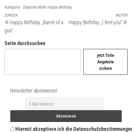
Kategorie
Depeche Mode
Happy Birthday
Beitragsnavigation
Vorheriger
ZURÜCK
WEITER
Nä
Happy Birthday „Barrel of a
Happy Birthday „I feel you“
Beitrag
Be
gun“
Seite durchsuchen
jetzt Tolle
Angebote
sichern
Newsletter abonnieren!
Hiermit akzeptiere ich die Datenschutzbestimmunge