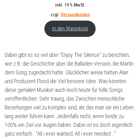
Preis
Preis
inkl. 19 % MwSt.
war:
ist:
zzgl.
Versandkosten
15,99 €
11,99 €.
In den Warenkorb
Dabei gibt es so viel über “Enjoy The Silence” zu berichten,
wie z.B. die Geschichte über die Balladen-Version, die Martin
dem Song zugedacht hatte. Glücklicher weise hatten Alan
und Produzent Flood die Viel bessere Idee. Was könnten
diese genialen Musiker auch noch heute für tolle Songs
veröffentlichen. Sehr traurig, das Zwischen menschliche
Beziehungen viel zu komplex sind, als das man sie ein Leben
lang weiter führen kann. Jedenfalls nicht, wenn beide zu
100% ein Ziel vor Augen haben. Dabei ist es doch eigentlich
ganz einfach… “All i ever wanted, All i ever needed….”