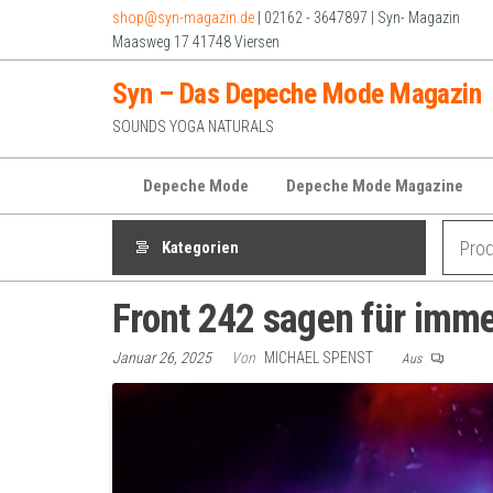
Zum
shop@syn-magazin.de
| 02162 - 3647897 | Syn- Magazin
Inhalt
Maasweg 17 41748 Viersen
springen
Syn – Das Depeche Mode Magazin
SOUNDS YOGA NATURALS
Depeche Mode
Depeche Mode Magazine
Kategorien
Front 242 sagen für imm
Januar 26, 2025
Von
MICHAEL SPENST
Aus