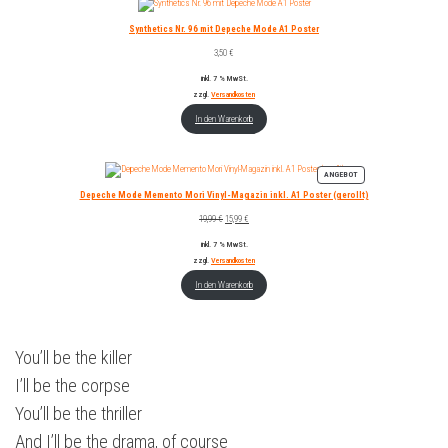
Synthetics Nr. 96 mit Depeche Mode A1 Poster
3,50
€
inkl. 7 % MwSt.
zzgl.
Versandkosten
In den Warenkorb
PRODUKT
ANGEBOT
IM
Depeche Mode Memento Mori Vinyl-Magazin inkl. A1 Poster (gerollt)
ANGEBOT
Ursprünglicher
Aktueller
19,99
€
15,99
€
Preis
Preis
inkl. 7 % MwSt.
war:
ist:
19,99 €
15,99 €.
zzgl.
Versandkosten
In den Warenkorb
You’ll be the killer
I’ll be the corpse
You’ll be the thriller
And I’ll be the drama, of course