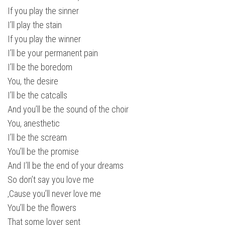
If you play the sinner
I’ll play the stain
If you play the winner
I’ll be your permanent pain
I’ll be the boredom
You, the desire
I’ll be the catcalls
And you’ll be the sound of the choir
You, anesthetic
I’ll be the scream
You’ll be the promise
And I’ll be the end of your dreams
So don’t say you love me
‚Cause you’ll never love me
You’ll be the flowers
That some lover sent