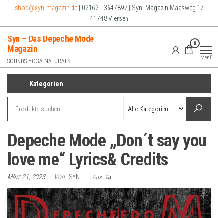
Zum
shop@syn-magazin.de
| 02162 - 3647897 | Syn- Magazin Maasweg 17
Inhalt
41748 Viersen
springen
Syn – Das Depeche Mode
0
Magazin
Menü
SOUNDS YOGA NATURALS
Kategorien
Depeche Mode „Don´t say you
love me“ Lyrics& Credits
März 21, 2023
Von
SYN
Aus