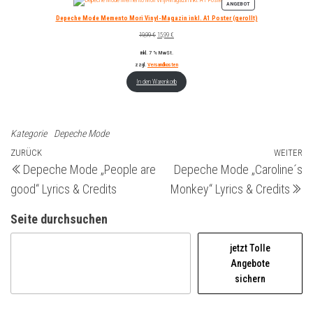
PRODUKT
ANGEBOT
IM
Depeche Mode Memento Mori Vinyl-Magazin inkl. A1 Poster (gerollt)
ANGEBOT
Ursprünglicher
Aktueller
19,99
€
15,99
€
Preis
Preis
inkl. 7 % MwSt.
war:
ist:
19,99 €
15,99 €.
zzgl.
Versandkosten
In den Warenkorb
Kategorie
Depeche Mode
Beitragsnavigation
Vorheriger
ZURÜCK
WEITER
Nä
Depeche Mode „People are
Depeche Mode „Caroline´s
Beitrag
Be
good“ Lyrics & Credits
Monkey“ Lyrics & Credits
Seite durchsuchen
jetzt Tolle
Angebote
sichern