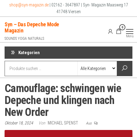
Zum
shop@syn-magazin.de
| 02162 - 3647897 | Syn- Magazin Maasweg 17
Inhalt
41748 Viersen
springen
Syn – Das Depeche Mode
0
Magazin
Menü
SOUNDS YOGA NATURALS
Kategorien
Camouflage: schwingen wie
Depeche und klingen nach
New Order
Oktober 18, 2024
Von
MICHAEL SPENST
Aus