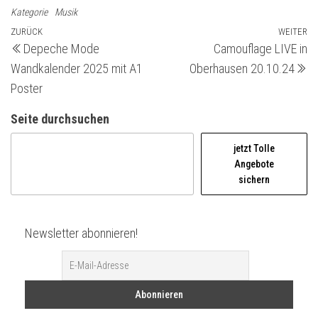
Kategorie
Musik
Beitragsnavigation
Vorheriger
ZURÜCK
WEITER
Nä
Depeche Mode
Camouflage LIVE in
Beitrag
Be
Wandkalender 2025 mit A1
Oberhausen 20.10.24
Poster
Seite durchsuchen
jetzt Tolle
Angebote
sichern
Newsletter abonnieren!